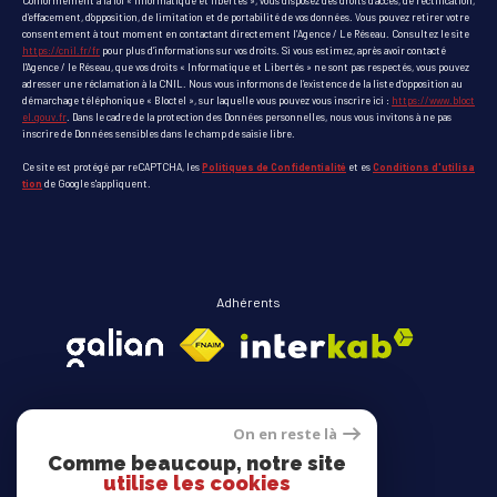
Conformément à la loi « informatique et libertés », vous disposez des droits d’accès, de rectification,
d’effacement, d’opposition, de limitation et de portabilité de vos données. Vous pouvez retirer votre
consentement à tout moment en contactant directement l’Agence / Le Réseau. Consultez le site
https://cnil.fr/fr
pour plus d’informations sur vos droits. Si vous estimez, après avoir contacté
l'Agence / le Réseau, que vos droits « Informatique et Libertés » ne sont pas respectés, vous pouvez
adresser une réclamation à la CNIL. Nous vous informons de l’existence de la liste d'opposition au
démarchage téléphonique « Bloctel », sur laquelle vous pouvez vous inscrire ici :
https://www.bloct
el.gouv.fr
. Dans le cadre de la protection des Données personnelles, nous vous invitons à ne pas
inscrire de Données sensibles dans le champ de saisie libre.
Ce site est protégé par reCAPTCHA, les
Politiques de Confidentialité
et es
Conditions d'utilisa
tion
de Google s'appliquent.
Adhérents
On en reste là
Comme beaucoup, notre site
Avis clients
utilise les cookies