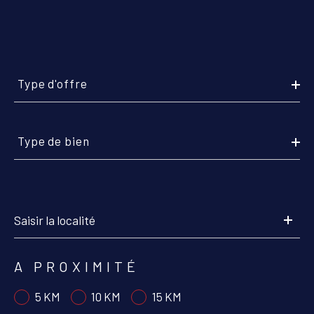
COUPS DE COEUR
EXCLUSIVITÉS
Type
d'offre
Type d'offre
NOUVEAUTÉS
Type
RECHERCHER
de
Type de bien
bien
A PROXIMITÉ
5 KM
10 KM
15 KM