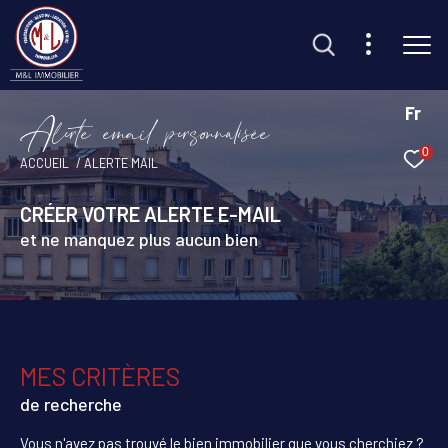
Fr
A
l
e
t
e
e
m
a
i
p
e
s
o
n
a
i
é
e
0
Effectuer une recherche
ACCUEIL
ALERTE MAIL
et trouvez le bien qui correspond à vos critères
CRÉER VOTRE ALERTE E-MAIL
et ne manquez plus aucun bien
Type d'offre
Vente
Type de bien
Sélectionner
MES CRITÈRES
Budget
de recherche
Vous n'avez pas trouvé le bien immobilier que vous cherchiez ?