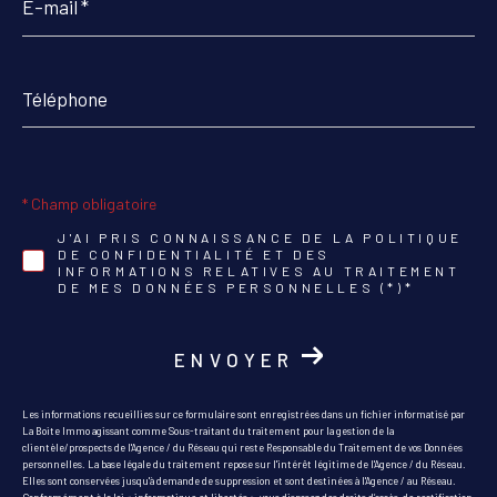
mail
*
Téléphone
* Champ obligatoire
J'AI PRIS CONNAISSANCE DE LA POLITIQUE
DE CONFIDENTIALITÉ ET DES
INFORMATIONS RELATIVES AU TRAITEMENT
DE MES DONNÉES PERSONNELLES (*)*
ENVOYER
Les informations recueillies sur ce formulaire sont enregistrées dans un fichier informatisé par
La Boite Immo agissant comme Sous-traitant du traitement pour la gestion de la
clientèle/prospects de l'Agence / du Réseau qui reste Responsable du Traitement de vos Données
personnelles. La base légale du traitement repose sur l'intérêt légitime de l'Agence / du Réseau.
Elles sont conservées jusqu'à demande de suppression et sont destinées à l'Agence / au Réseau.