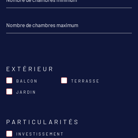
chambres
minimum
Nombre
de
chambres
maximum
EXTÉRIEUR
BALCON
TERRASSE
JARDIN
PARTICULARITÉS
INVESTISSEMENT