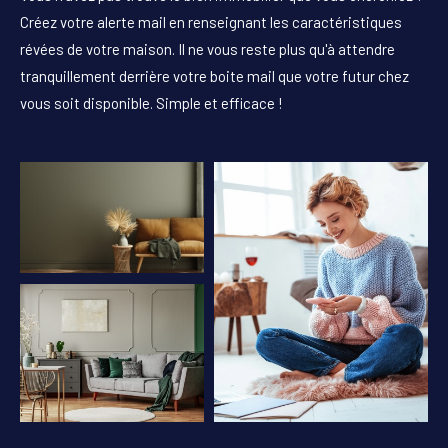
PIÈCES
Créez votre alerte mail en renseignant les caractéristiques
révées de votre maison. Il ne vous reste plus qu'à attendre
1
2
3
4
5+
tranquillement derrière votre boite mail que votre futur chez
vous soit disponible. Simple et efficace !
Localisation
Surface
AFFINER LES CRITÈRES
PARKING
TERRASSE
PISCINE
FILTRER PAR