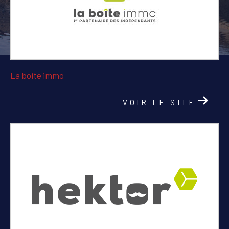
PIÈCES
1
2
3
4
5+
Localisation
La boite immo
Surface
VOIR LE SITE
AFFINER LES CRITÈRES
PARKING
TERRASSE
PISCINE
FILTRER PAR