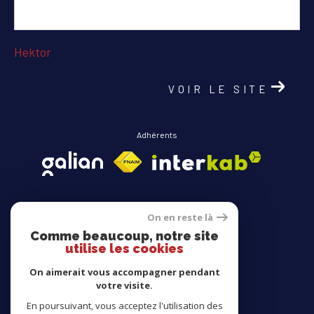
COUPS DE COEUR
EXCLUSIVITÉS
Hektor
NOUVEAUTÉS
VOIR LE SITE
Adhérents
RECHERCHER
On en reste là
Comme beaucoup, notre site
Avis clients
utilise les cookies
On aimerait vous accompagner pendant
votre visite.
En poursuivant, vous acceptez l'utilisation des