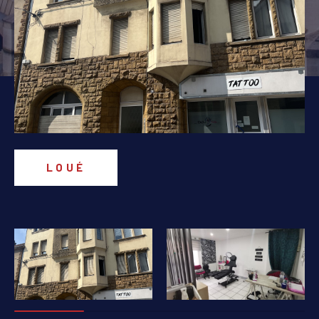
PIÈCES
1
2
3
4
5+
Localisation
Surface
LOUÉ
AFFINER LES CRITÈRES
PARKING
TERRASSE
PISCINE
FILTRER PAR