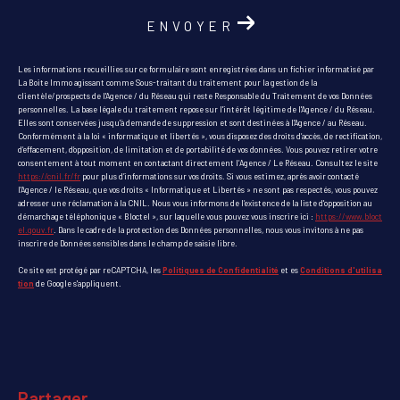
ENVOYER
Les informations recueillies sur ce formulaire sont enregistrées dans un fichier informatisé par
La Boite Immo agissant comme Sous-traitant du traitement pour la gestion de la
clientèle/prospects de l'Agence / du Réseau qui reste Responsable du Traitement de vos Données
personnelles. La base légale du traitement repose sur l'intérêt légitime de l'Agence / du Réseau.
Elles sont conservées jusqu'à demande de suppression et sont destinées à l'Agence / au Réseau.
Conformément à la loi « informatique et libertés », vous disposez des droits d’accès, de rectification,
d’effacement, d’opposition, de limitation et de portabilité de vos données. Vous pouvez retirer votre
consentement à tout moment en contactant directement l’Agence / Le Réseau. Consultez le site
https://cnil.fr/fr
pour plus d’informations sur vos droits. Si vous estimez, après avoir contacté
l'Agence / le Réseau, que vos droits « Informatique et Libertés » ne sont pas respectés, vous pouvez
adresser une réclamation à la CNIL. Nous vous informons de l’existence de la liste d'opposition au
démarchage téléphonique « Bloctel », sur laquelle vous pouvez vous inscrire ici :
https://www.bloct
el.gouv.fr
. Dans le cadre de la protection des Données personnelles, nous vous invitons à ne pas
inscrire de Données sensibles dans le champ de saisie libre.
Ce site est protégé par reCAPTCHA, les
Politiques de Confidentialité
et es
Conditions d'utilisa
tion
de Google s'appliquent.
partager