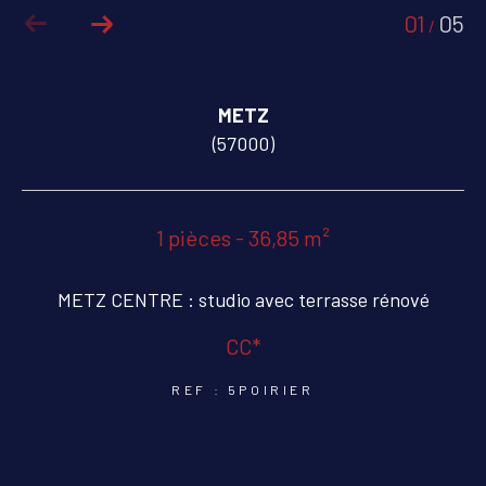
01
05
/
COUPS DE COEUR
EXCLUSIVITÉS
METZ
NOUVEAUTÉS
(57000)
RECHERCHER
1 pièces - 36,85 m²
METZ CENTRE : studio avec terrasse rénové
CC*
REF : 5POIRIER