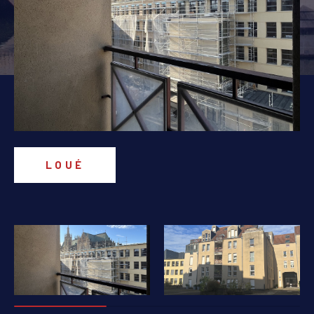
PIÈCES
1
2
3
4
5+
Localisation
Surface
LOUÉ
AFFINER LES CRITÈRES
PARKING
TERRASSE
PISCINE
FILTRER PAR