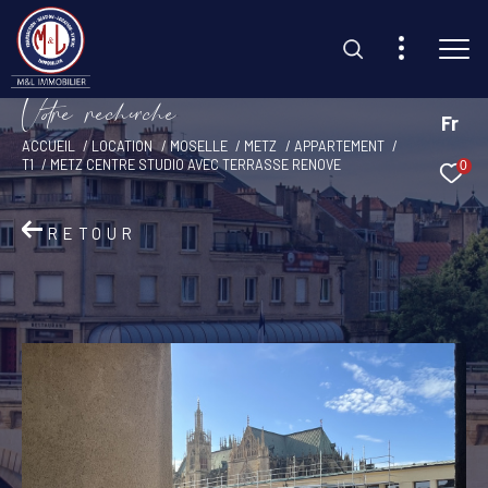
V
o
r
e
r
e
c
e
c
e
Fr
ACCUEIL
LOCATION
MOSELLE
METZ
APPARTEMENT
T1
METZ CENTRE STUDIO AVEC TERRASSE RENOVE
0
Effectuer une recherche
et trouvez le bien qui correspond à vos critères
RETOUR
Type d'offre
Location
Type de bien
Sélectionner
Budget