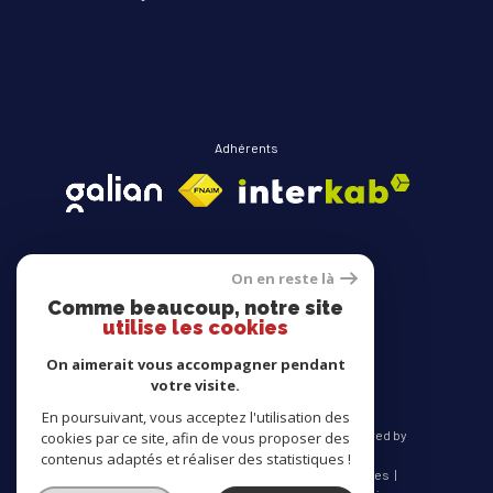
Adhérents
On en reste là
Comme beaucoup, notre site
Avis clients
utilise les cookies
On aimerait vous accompagner pendant
votre visite.
En poursuivant, vous acceptez l'utilisation des
© 2026 | Tous droits réservés | Traduction powered by
cookies par ce site, afin de vous proposer des
Google |
contenus adaptés et réaliser des statistiques !
Nos honoraires
Plan du site
Mentions légales