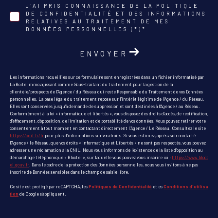
J'AI PRIS CONNAISSANCE DE LA POLITIQUE
DE CONFIDENTIALITÉ ET DES INFORMATIONS
RELATIVES AU TRAITEMENT DE MES
DONNÉES PERSONNELLES (*)*
ENVOYER
Les informations recueillies sur ce formulaire sont enregistrées dans un fichier informatisé par
La Boite Immo agissant comme Sous-traitant du traitement pour la gestion de la
clientèle/prospects de l'Agence / du Réseau qui reste Responsable du Traitement de vos Données
personnelles. La base légale du traitement repose sur l'intérêt légitime de l'Agence / du Réseau.
Elles sont conservées jusqu'à demande de suppression et sont destinées à l'Agence / au Réseau.
Conformément à la loi « informatique et libertés », vous disposez des droits d’accès, de rectification,
d’effacement, d’opposition, de limitation et de portabilité de vos données. Vous pouvez retirer votre
consentement à tout moment en contactant directement l’Agence / Le Réseau. Consultez le site
https://cnil.fr/fr
pour plus d’informations sur vos droits. Si vous estimez, après avoir contacté
l'Agence / le Réseau, que vos droits « Informatique et Libertés » ne sont pas respectés, vous pouvez
adresser une réclamation à la CNIL. Nous vous informons de l’existence de la liste d'opposition au
démarchage téléphonique « Bloctel », sur laquelle vous pouvez vous inscrire ici :
https://www.bloct
el.gouv.fr
. Dans le cadre de la protection des Données personnelles, nous vous invitons à ne pas
inscrire de Données sensibles dans le champ de saisie libre.
Ce site est protégé par reCAPTCHA, les
Politiques de Confidentialité
et es
Conditions d'utilisa
tion
de Google s'appliquent.