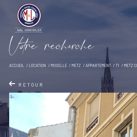
V
o
r
e
r
e
c
e
c
e
ACCUEIL
LOCATION
MOSELLE
METZ
APPARTEMENT
T1
METZ C
RETOUR