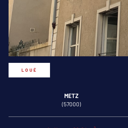
LOUÉ
METZ
(57000)