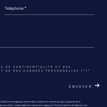
Téléphone
*
UE DE CONFIDENTIALITÉ ET DES
NT DE MES DONNÉES PERSONNELLES (*)*
ENVOYER
r La Boite Immo agissant comme Sous-traitant du traitement pour la gestion de la
ersonnelles. La base légale du traitement repose sur l'intérêt légitime de l'Agence / du