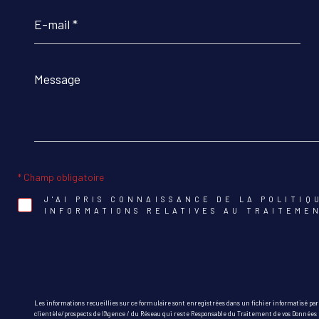
E-
mail
*
Message
*
* Champ obligatoire
J'AI PRIS CONNAISSANCE DE LA POLITIQ
INFORMATIONS RELATIVES AU TRAITEME
Les informations recueillies sur ce formulaire sont enregistrées dans un fichier informatisé pa
clientèle/prospects de l'Agence / du Réseau qui reste Responsable du Traitement de vos Données p