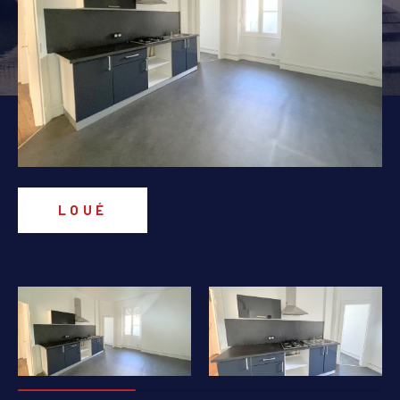
PIÈCES
1
2
3
4
5+
Localisation
Surface
LOUÉ
AFFINER LES CRITÈRES
PARKING
TERRASSE
PISCINE
FILTRER PAR