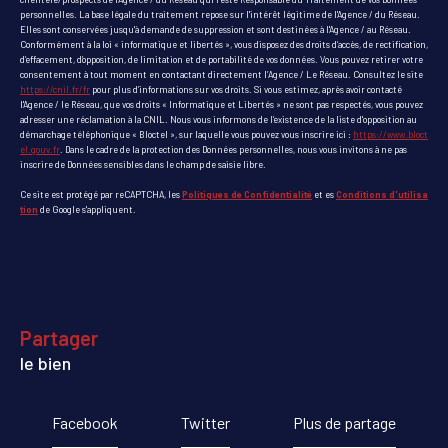
personnelles. La base légale du traitement repose sur l'intérêt légitime de l'Agence / du Réseau.
Elles sont conservées jusqu'à demande de suppression et sont destinées à l'Agence / au Réseau.
Conformément à la loi « informatique et libertés », vous disposez des droits d’accès, de rectification,
d’effacement, d’opposition, de limitation et de portabilité de vos données. Vous pouvez retirer votre
consentement à tout moment en contactant directement l’Agence / Le Réseau. Consultez le site
https://cnil.fr/fr
pour plus d’informations sur vos droits. Si vous estimez, après avoir contacté
l'Agence / le Réseau, que vos droits « Informatique et Libertés » ne sont pas respectés, vous pouvez
adresser une réclamation à la CNIL. Nous vous informons de l’existence de la liste d'opposition au
démarchage téléphonique « Bloctel », sur laquelle vous pouvez vous inscrire ici :
https://www.bloct
el.gouv.fr
. Dans le cadre de la protection des Données personnelles, nous vous invitons à ne pas
inscrire de Données sensibles dans le champ de saisie libre.
Ce site est protégé par reCAPTCHA, les
Politiques de Confidentialité
et es
Conditions d'utilisa
tion
de Google s'appliquent.
partager
le bien
Facebook
Twitter
Plus de partage