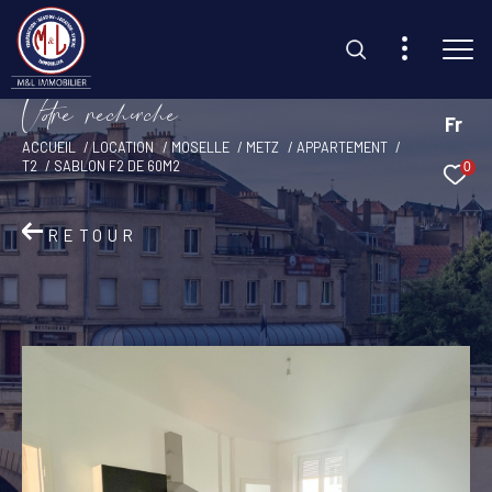
V
o
r
e
r
e
c
e
c
e
Fr
ACCUEIL
LOCATION
MOSELLE
METZ
APPARTEMENT
T2
SABLON F2 DE 60M2
0
Effectuer une recherche
et trouvez le bien qui correspond à vos critères
RETOUR
Type d'offre
Location
Type de bien
Sélectionner
Budget