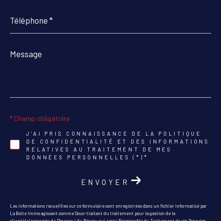
Téléphone
*
Message
*
* Champ obligatoire
J'AI PRIS CONNAISSANCE DE LA POLITIQUE
DE CONFIDENTIALITÉ ET DES INFORMATIONS
RELATIVES AU TRAITEMENT DE MES
DONNÉES PERSONNELLES (*)*
ENVOYER
Les informations recueillies sur ce formulaire sont enregistrées dans un fichier informatisé par
La Boite Immo agissant comme Sous-traitant du traitement pour la gestion de la
clientèle/prospects de l'Agence / du Réseau qui reste Responsable du Traitement de vos Données