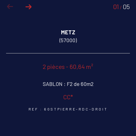
01
05
/
COUPS DE COEUR
EXCLUSIVITÉS
METZ
NOUVEAUTÉS
(57000)
RECHERCHER
2 pièces - 60,64 m²
SABLON : F2 de 60m2
CC*
REF : 60STPIERRE-RDC-DROIT