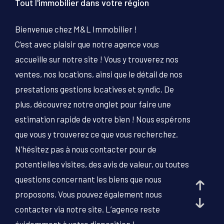
Tout l'immobilier dans votre région
PIÈCES
Bienvenue chez M&L Immobilier !
1
2
3
4
5+
C’est avec plaisir que notre agence vous
Localisation
accueille sur notre site ! Vous y trouverez nos
ventes, nos locations, ainsi que le détail de nos
prestations gestions locatives et syndic. De
Surface
plus, découvrez notre onglet pour faire une
estimation rapide de votre bien ! Nous espérons
que vous y trouverez ce que vous recherchez.
AFFINER LES CRITÈRES
N’hésitez pas à nous contacter pour de
potentielles visites, des avis de valeur, ou toutes
questions concernant les biens que nous
PARKING
TERRASSE
PISCINE
proposons. Vous pouvez également nous
FILTRER PAR
contacter via notre site. L’agence reste