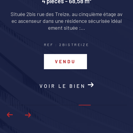
4 pièces - 114 m²
av
ALGRANGE: au coeur d'un lotissement situé au c
al
alme. Maison de 114m2 mitoyenne avec deux gara
ges et jardinet de 30...
REF : 15LILAS-ALGRANGE
VENDU
VOIR LE BIEN