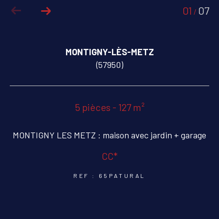
01
07
/
COUPS DE COEUR
EXCLUSIVITÉS
MONTIGNY-LÈS-METZ
NOUVEAUTÉS
(57950)
RECHERCHER
5 pièces - 127 m²
MONTIGNY LES METZ : maison avec jardin + garage
CC*
REF : 65PATURAL