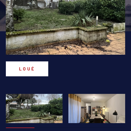
PIÈCES
1
2
3
4
5+
Localisation
Surface
LOUÉ
AFFINER LES CRITÈRES
PARKING
TERRASSE
PISCINE
FILTRER PAR