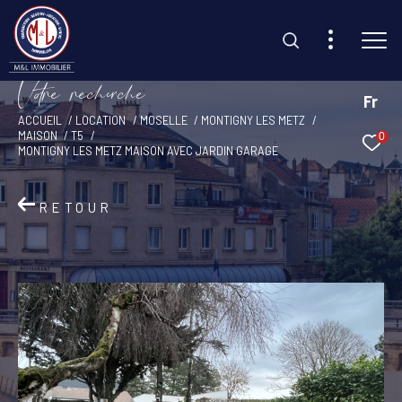
V
o
r
e
r
e
c
e
c
e
Fr
ACCUEIL
LOCATION
MOSELLE
MONTIGNY LES METZ
MAISON
T5
0
Effectuer une recherche
MONTIGNY LES METZ MAISON AVEC JARDIN GARAGE
et trouvez le bien qui correspond à vos critères
RETOUR
Type d'offre
Location
Type de bien
Sélectionner
Budget