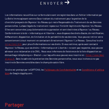
ENVOYER
Les informations recueillies sur ce formulaire sont enregistrées dans un fichier informatisé par
La Boite Immo agissant comme Sous-traitant du traitement pour la gestion de la
clientèle/prospects de l'Agence / du Réseau qui reste Responsable du Traitement de vos Données
personnelles. La base légale du traitement repose sur l'intérêt légitime de l'Agence / du Réseau.
Elles sont conservées jusqu'à demande de suppression et sont destinées à l'Agence / au Réseau.
Conformément à la loi « informatique et libertés », vous disposez des droits d’accès, de rectification,
d’effacement, d’opposition, de limitation et de portabilité de vos données. Vous pouvez retirer votre
consentement à tout moment en contactant directement l’Agence / Le Réseau. Consultez le site
https://cnil.fr/fr
pour plus d’informations sur vos droits. Si vous estimez, après avoir contacté
l'Agence / le Réseau, que vos droits « Informatique et Libertés » ne sont pas respectés, vous pouvez
adresser une réclamation à la CNIL. Nous vous informons de l’existence de la liste d'opposition au
démarchage téléphonique « Bloctel », sur laquelle vous pouvez vous inscrire ici :
https://www.bloct
el.gouv.fr
. Dans le cadre de la protection des Données personnelles, nous vous invitons à ne pas
inscrire de Données sensibles dans le champ de saisie libre.
Ce site est protégé par reCAPTCHA, les
Politiques de Confidentialité
et es
Conditions d'utilisa
tion
de Google s'appliquent.
partager