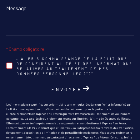
Message
*
* Champ obligatoire
J'AI PRIS CONNAISSANCE DE LA POLITIQUE
DE CONFIDENTIALITÉ ET DES INFORMATIONS
RELATIVES AU TRAITEMENT DE MES
DONNÉES PERSONNELLES (*)*
ENVOYER
Les informations recueillies sur ce formulaire sont enregistrées dans un fichier informatisé par
La Boite Immo agissant comme Sous-traitant du traitement pour la gestion de la
clientèle/prospects de l'Agence / du Réseau qui reste Responsable du Traitement de vos Données
personnelles. La base légale du traitement repose sur l'intérêt légitime de l'Agence / du Réseau.
Elles sont conservées jusqu'à demande de suppression et sont destinées à l'Agence / au Réseau.
Conformément à la loi « informatique et libertés », vous disposez des droits d’accès, de rectification,
d’effacement, d’opposition, de limitation et de portabilité de vos données. Vous pouvez retirer votre
consentement à tout moment en contactant directement l’Agence / Le Réseau. Consultez le site