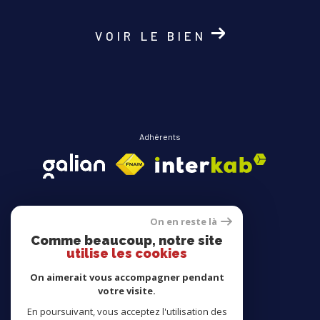
VOIR LE BIEN
Adhérents
On en reste là
Comme beaucoup, notre site
Avis clients
utilise les cookies
On aimerait vous accompagner pendant
votre visite.
En poursuivant, vous acceptez l'utilisation des