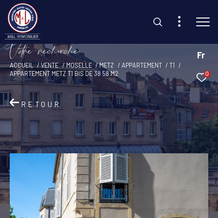
V
o
r
e
r
e
c
e
c
e
Fr
ACCUEIL
VENTE
MOSELLE
METZ
APPARTEMENT
T1
APPARTEMENT METZ T1 BIS DE 38 58 M2
0
Effectuer une recherche
et trouvez le bien qui correspond à vos critères
RETOUR
Type d'offre
Vente
Type de bien
Sélectionner
Budget