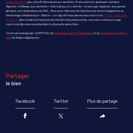
https://cnil.fr/fr
pour plus d’informations sur vos droits. Si vous estimez, après avoir contacté
l'Agence / le Réseau, que vos droits « Informatique et Libertés » ne sont pas respectés, vous pouvez
adresser une réclamation à la CNIL. Nous vous informons de l’existence de la liste d'opposition au
démarchage téléphonique « Bloctel », sur laquelle vous pouvez vous inscrire ici :
https://www.bloct
el.gouv.fr
. Dans le cadre de la protection des Données personnelles, nous vous invitons à ne pas
inscrire de Données sensibles dans le champ de saisie libre.
Ce site est protégé par reCAPTCHA, les
Politiques de Confidentialité
et es
Conditions d'utilisa
tion
de Google s'appliquent.
partager
le bien
Facebook
Twitter
Plus de partage