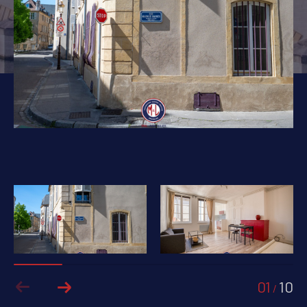
PIÈCES
1
2
3
4
5+
Localisation
Surface
AFFINER LES CRITÈRES
PARKING
TERRASSE
PISCINE
01
10
FILTRER PAR
/