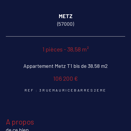
COUPS DE COEUR
EXCLUSIVITÉS
METZ
(57000)
NOUVEAUTÉS
1 pièces - 38,58 m²
RECHERCHER
Appartement Metz T1 bis de 38.58 m2
106 200 €
REF : 3RUEMAURICEBARRES2EME
a propos
de ce bien