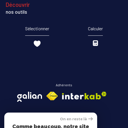
découvrir
nos outils
Sélectionner
Calculer
Adhérents
On en reste là
Comme beaucoup, notre site
Avis clients