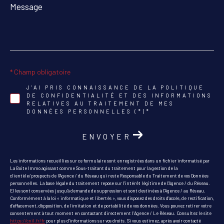
Message
*
* Champ obligatoire
J'AI PRIS CONNAISSANCE DE LA POLITIQUE
DE CONFIDENTIALITÉ ET DES INFORMATIONS
RELATIVES AU TRAITEMENT DE MES
DONNÉES PERSONNELLES (*)*
ENVOYER
Les informations recueillies sur ce formulaire sont enregistrées dans un fichier informatisé par
La Boite Immo agissant comme Sous-traitant du traitement pour la gestion de la
clientèle/prospects de l'Agence / du Réseau qui reste Responsable du Traitement de vos Données
personnelles. La base légale du traitement repose sur l'intérêt légitime de l'Agence / du Réseau.
Elles sont conservées jusqu'à demande de suppression et sont destinées à l'Agence / au Réseau.
Conformément à la loi « informatique et libertés », vous disposez des droits d’accès, de rectification,
d’effacement, d’opposition, de limitation et de portabilité de vos données. Vous pouvez retirer votre
consentement à tout moment en contactant directement l’Agence / Le Réseau. Consultez le site
https://cnil.fr/fr
pour plus d’informations sur vos droits. Si vous estimez, après avoir contacté