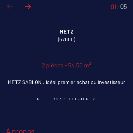
01
05
/
COUPS DE COEUR
EXCLUSIVITÉS
METZ
NOUVEAUTÉS
(57000)
RECHERCHER
2 pièces - 54,50 m²
METZ SABLON : idéal premier achat ou investisseur
REF : CHAPELLE-1ERF2
a propos