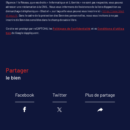
l'Agence / le Réseau, que vos droits « Informatique et Libertés » ne sont pas respectés, vous pouvez
adresser une réclamation à la CNIL. Nous vous informons de l’existence de la liste d'opposition au
démarchage téléphonique « Bloctel », sur laquelle vous pouvez vous inscrire ici :
https://www.bloct
el.gouv.fr
. Dans le cadre de la protection des Données personnelles, nous vous invitons à ne pas
inscrire de Données sensibles dans le champ de saisie libre.
Ce site est protégé par reCAPTCHA, les
Politiques de Confidentialité
et es
Conditions d'utilisa
tion
de Google s'appliquent.
partager
le bien
Facebook
Twitter
Plus de partage