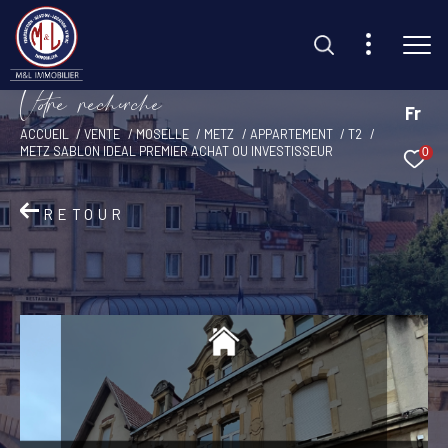
V
o
r
e
r
e
c
e
c
e
Fr
ACCUEIL
VENTE
MOSELLE
METZ
APPARTEMENT
T2
METZ SABLON IDEAL PREMIER ACHAT OU INVESTISSEUR
0
Effectuer une recherche
et trouvez le bien qui correspond à vos critères
RETOUR
Type d'offre
Vente
Type de bien
Sélectionner
Budget