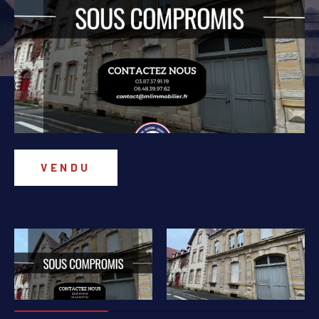
PIÈCES
1
2
3
4
5+
Localisation
Surface
VENDU
AFFINER LES CRITÈRES
PARKING
TERRASSE
PISCINE
FILTRER PAR