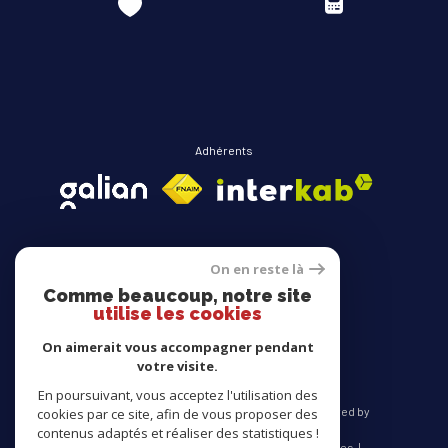
Adhérents
On en reste là
Comme beaucoup, notre site
Avis clients
utilise les cookies
On aimerait vous accompagner pendant
votre visite.
En poursuivant, vous acceptez l'utilisation des
© 2026 | Tous droits réservés | Traduction powered by
cookies par ce site, afin de vous proposer des
Google |
contenus adaptés et réaliser des statistiques !
Nos honoraires
Plan du site
Mentions légales