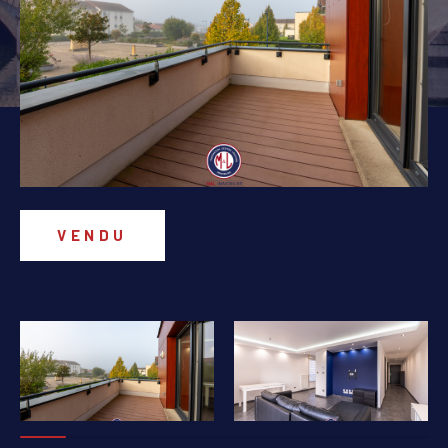
PIÈCES
1
2
3
4
5+
Localisation
Surface
VENDU
AFFINER LES CRITÈRES
PARKING
TERRASSE
PISCINE
FILTRER PAR