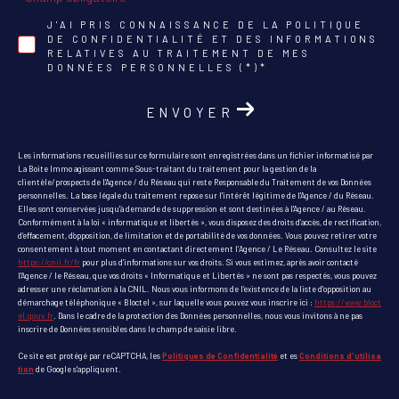
J'AI PRIS CONNAISSANCE DE LA POLITIQUE
DE CONFIDENTIALITÉ ET DES INFORMATIONS
RELATIVES AU TRAITEMENT DE MES
DONNÉES PERSONNELLES (*)*
ENVOYER
Les informations recueillies sur ce formulaire sont enregistrées dans un fichier informatisé par
La Boite Immo agissant comme Sous-traitant du traitement pour la gestion de la
clientèle/prospects de l'Agence / du Réseau qui reste Responsable du Traitement de vos Données
personnelles. La base légale du traitement repose sur l'intérêt légitime de l'Agence / du Réseau.
Elles sont conservées jusqu'à demande de suppression et sont destinées à l'Agence / au Réseau.
Conformément à la loi « informatique et libertés », vous disposez des droits d’accès, de rectification,
d’effacement, d’opposition, de limitation et de portabilité de vos données. Vous pouvez retirer votre
consentement à tout moment en contactant directement l’Agence / Le Réseau. Consultez le site
https://cnil.fr/fr
pour plus d’informations sur vos droits. Si vous estimez, après avoir contacté
l'Agence / le Réseau, que vos droits « Informatique et Libertés » ne sont pas respectés, vous pouvez
adresser une réclamation à la CNIL. Nous vous informons de l’existence de la liste d'opposition au
démarchage téléphonique « Bloctel », sur laquelle vous pouvez vous inscrire ici :
https://www.bloct
el.gouv.fr
. Dans le cadre de la protection des Données personnelles, nous vous invitons à ne pas
inscrire de Données sensibles dans le champ de saisie libre.
Ce site est protégé par reCAPTCHA, les
Politiques de Confidentialité
et es
Conditions d'utilisa
tion
de Google s'appliquent.