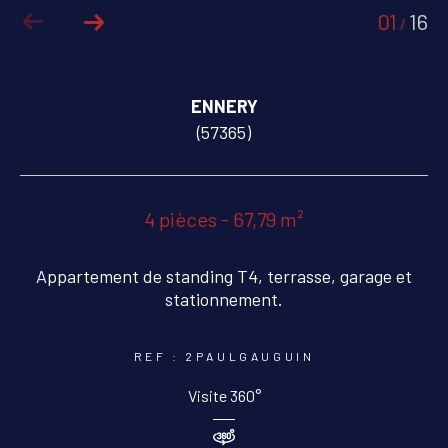
01
16
/
COUPS DE COEUR
EXCLUSIVITÉS
ENNERY
NOUVEAUTÉS
(57365)
RECHERCHER
4 pièces - 67,79 m²
Appartement de standing T4, terrasse, garage et
stationnement.
REF : 2PAULGAUGUIN
Visite 360°