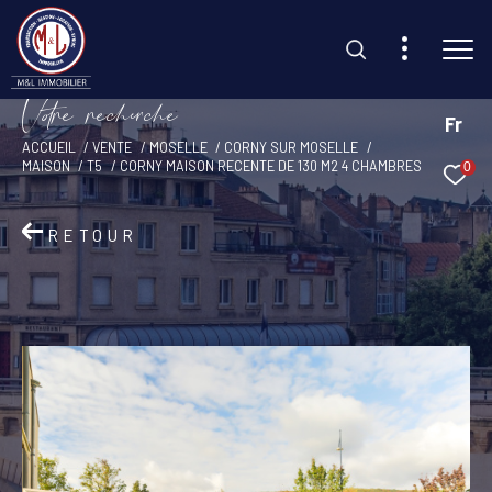
V
o
r
e
r
e
c
e
c
e
Fr
ACCUEIL
VENTE
MOSELLE
CORNY SUR MOSELLE
MAISON
T5
CORNY MAISON RECENTE DE 130 M2 4 CHAMBRES
0
Effectuer une recherche
et trouvez le bien qui correspond à vos critères
RETOUR
Type d'offre
Vente
Type de bien
Sélectionner
Budget