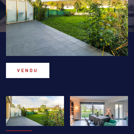
PIÈCES
1
2
3
4
5+
Localisation
Surface
VENDU
AFFINER LES CRITÈRES
PARKING
TERRASSE
PISCINE
FILTRER PAR