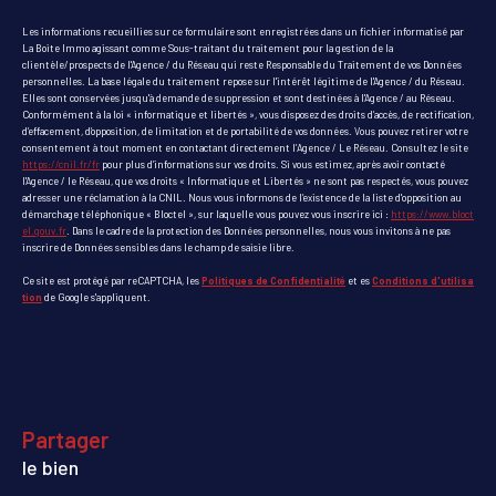
Les informations recueillies sur ce formulaire sont enregistrées dans un fichier informatisé par
La Boite Immo agissant comme Sous-traitant du traitement pour la gestion de la
clientèle/prospects de l'Agence / du Réseau qui reste Responsable du Traitement de vos Données
personnelles. La base légale du traitement repose sur l'intérêt légitime de l'Agence / du Réseau.
Elles sont conservées jusqu'à demande de suppression et sont destinées à l'Agence / au Réseau.
Conformément à la loi « informatique et libertés », vous disposez des droits d’accès, de rectification,
d’effacement, d’opposition, de limitation et de portabilité de vos données. Vous pouvez retirer votre
consentement à tout moment en contactant directement l’Agence / Le Réseau. Consultez le site
https://cnil.fr/fr
pour plus d’informations sur vos droits. Si vous estimez, après avoir contacté
l'Agence / le Réseau, que vos droits « Informatique et Libertés » ne sont pas respectés, vous pouvez
adresser une réclamation à la CNIL. Nous vous informons de l’existence de la liste d'opposition au
démarchage téléphonique « Bloctel », sur laquelle vous pouvez vous inscrire ici :
https://www.bloct
el.gouv.fr
. Dans le cadre de la protection des Données personnelles, nous vous invitons à ne pas
inscrire de Données sensibles dans le champ de saisie libre.
Ce site est protégé par reCAPTCHA, les
Politiques de Confidentialité
et es
Conditions d'utilisa
tion
de Google s'appliquent.
partager
le bien