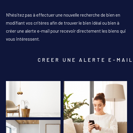
PIÈCES
N'hésitez pas à effectuer une nouvelle recherche de bien en
1
2
3
4
5+
modifiant vos critères afin de trouver le bien idéal ou bien à
créer une alerte e-mail pour recevoir directement les biens qui
Localisation
vous intéressent.
Surface
CREER UNE ALERTE E-MAI
AFFINER LES CRITÈRES
PARKING
TERRASSE
PISCINE
FILTRER PAR