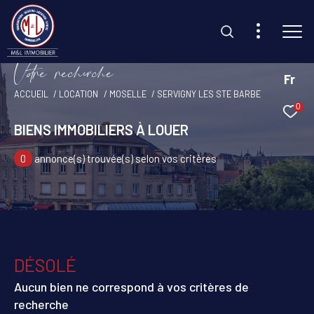
V
o
r
e
r
e
c
e
c
e
Fr
ACCUEIL
LOCATION
MOSELLE
SERVIGNY LES STE BARBE
0
Effectuer une recherche
BIENS IMMOBILIERS À LOUER
et trouvez le bien qui correspond à vos critères
0
annonce(s) trouvée(s) selon vos critères
Type d'offre
Location
Type de bien
Sélectionner
DÉSOLÉ
Budget
Aucun bien ne correspond à vos critères de
recherche