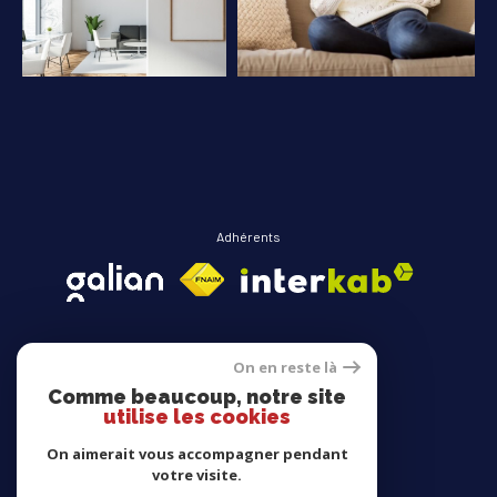
COUPS DE COEUR
EXCLUSIVITÉS
NOUVEAUTÉS
RECHERCHER
Adhérents
On en reste là
Comme beaucoup, notre site
Avis clients
utilise les cookies
On aimerait vous accompagner pendant
votre visite.