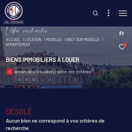
V
o
r
e
r
e
c
e
c
e
Fr
ACCUEIL
LOCATION
MOSELLE
ANCY SUR MOSELLE
APPARTEMENT
0
Effectuer une recherche
et trouvez le bien qui correspond à vos critères
BIENS IMMOBILIERS À LOUER
0
annonce(s) trouvée(s) selon vos critères
Type d'offre
Location
Type de bien
Sélectionner
DÉSOLÉ
Budget
Aucun bien ne correspond à vos critères de
recherche