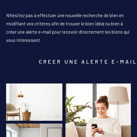
PIÈCES
N'hésitez pas à effectuer une nouvelle recherche de bien en
1
2
3
4
5+
modifiant vos critères afin de trouver le bien idéal ou bien à
créer une alerte e-mail pour recevoir directement les biens qui
Localisation
vous intéressent.
Surface
CREER UNE ALERTE E-MAI
AFFINER LES CRITÈRES
PARKING
TERRASSE
PISCINE
FILTRER PAR