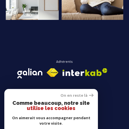
COUPS DE COEUR
EXCLUSIVITÉS
NOUVEAUTÉS
RECHERCHER
Adhérents
On en reste là
Comme beaucoup, notre site
Avis clients
utilise les cookies
On aimerait vous accompagner pendant
votre visite.