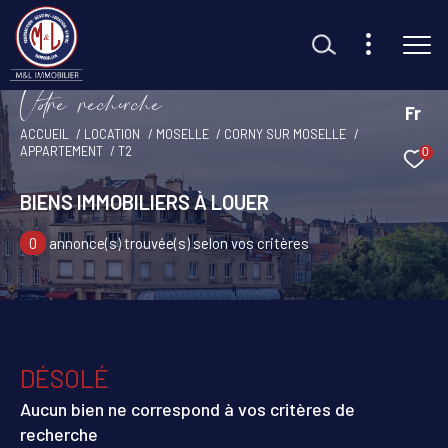
V
o
r
e
r
e
c
e
c
e
Fr
ACCUEIL
LOCATION
MOSELLE
CORNY SUR MOSELLE
APPARTEMENT
T2
0
Effectuer une recherche
et trouvez le bien qui correspond à vos critères
BIENS IMMOBILIERS À LOUER
0
annonce(s) trouvée(s) selon vos critères
Type d'offre
Location
Type de bien
Sélectionner
DÉSOLÉ
Budget
Aucun bien ne correspond à vos critères de
recherche