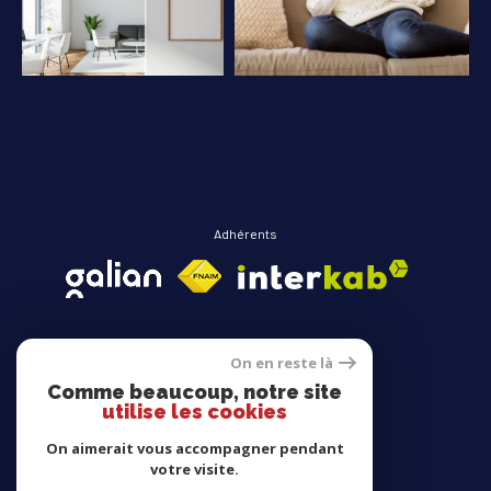
COUPS DE COEUR
EXCLUSIVITÉS
NOUVEAUTÉS
RECHERCHER
Adhérents
On en reste là
Comme beaucoup, notre site
Avis clients
utilise les cookies
On aimerait vous accompagner pendant
votre visite.