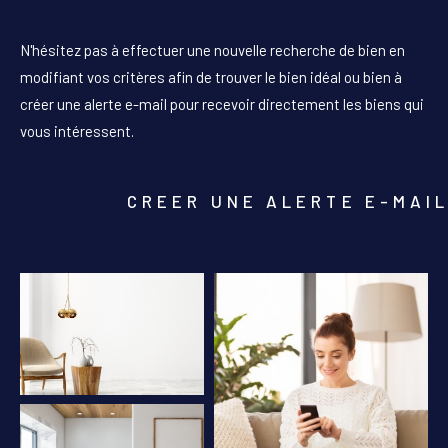
PIÈCES
N'hésitez pas à effectuer une nouvelle recherche de bien en
1
2
3
4
5+
modifiant vos critères afin de trouver le bien idéal ou bien à
créer une alerte e-mail pour recevoir directement les biens qui
Localisation
vous intéressent.
Surface
CREER UNE ALERTE E-MAI
AFFINER LES CRITÈRES
PARKING
TERRASSE
PISCINE
FILTRER PAR