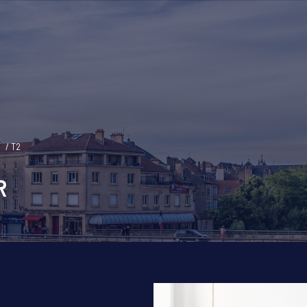
T
T2
R