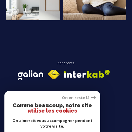
COUPS DE COEUR
EXCLUSIVITÉS
NOUVEAUTÉS
RECHERCHER
Adhérents
On en reste là
Comme beaucoup, notre site
Avis clients
utilise les cookies
On aimerait vous accompagner pendant
votre visite.