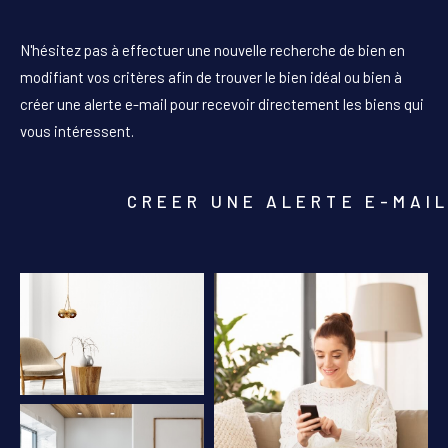
PIÈCES
N'hésitez pas à effectuer une nouvelle recherche de bien en
1
2
3
4
5+
modifiant vos critères afin de trouver le bien idéal ou bien à
créer une alerte e-mail pour recevoir directement les biens qui
Localisation
vous intéressent.
Surface
CREER UNE ALERTE E-MAI
AFFINER LES CRITÈRES
PARKING
TERRASSE
PISCINE
FILTRER PAR