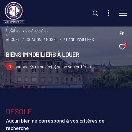
V
o
r
e
r
e
c
e
c
e
Fr
ACCUEIL
LOCATION
MOSELLE
LANDONVILLERS
0
Effectuer une recherche
BIENS IMMOBILIERS À LOUER
et trouvez le bien qui correspond à vos critères
0
annonce(s) trouvée(s) selon vos critères
Type d'offre
Location
Type de bien
Sélectionner
DÉSOLÉ
Budget
Aucun bien ne correspond à vos critères de
recherche