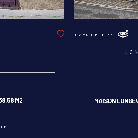
DISPONIBLE EN
LO
38.58 M2
MAISON LONGEV
2EME