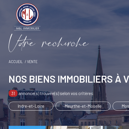
V
o
r
e
r
e
c
e
c
e
ACCUEIL
VENTE
NOS BIENS IMMOBILIERS À
31
annonce(s) trouvée(s) selon vos critères
Indre-et-Loire
Meurthe-et-Moselle
Mos