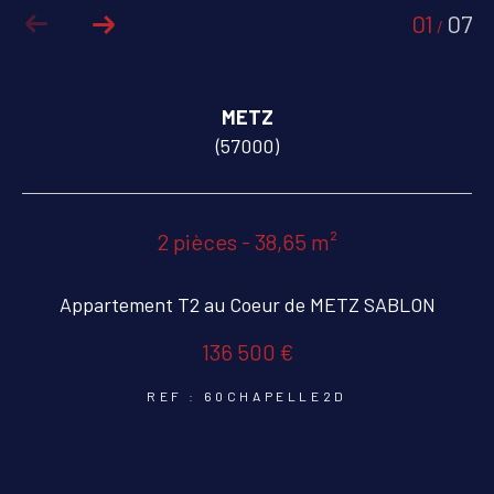
01
07
/
COUPS DE COEUR
EXCLUSIVITÉS
METZ
NOUVEAUTÉS
(57000)
RECHERCHER
2 pièces - 38,65 m²
Appartement T2 au Coeur de METZ SABLON
136 500 €
REF : 60CHAPELLE2D