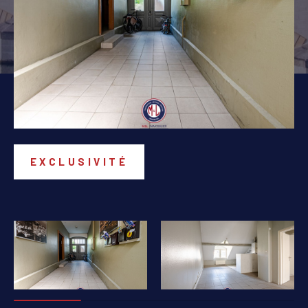
PIÈCES
1
2
3
4
5+
Localisation
Surface
EXCLUSIVITÉ
AFFINER LES CRITÈRES
PARKING
TERRASSE
PISCINE
FILTRER PAR