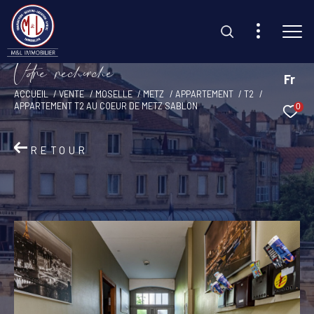
V
o
r
e
r
e
c
e
c
e
Fr
ACCUEIL
VENTE
MOSELLE
METZ
APPARTEMENT
T2
APPARTEMENT T2 AU COEUR DE METZ SABLON
0
Effectuer une recherche
et trouvez le bien qui correspond à vos critères
RETOUR
Type d'offre
Vente
Type de bien
Sélectionner
Budget