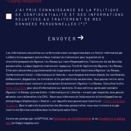
* Champ obligatoire
J'AI PRIS CONNAISSANCE DE LA POLITIQUE
DE CONFIDENTIALITÉ ET DES INFORMATIONS
RELATIVES AU TRAITEMENT DE MES
DONNÉES PERSONNELLES (*)*
ENVOYER
Les informations recueillies sur ce formulaire sont enregistrées dans un fichier informatisé par
La Boite Immo agissant comme Sous-traitant du traitement pour la gestion de la
clientèle/prospects de l'Agence / du Réseau qui reste Responsable du Traitement de vos Données
personnelles. La base légale du traitement repose sur l'intérêt légitime de l'Agence / du Réseau.
Elles sont conservées jusqu'à demande de suppression et sont destinées à l'Agence / au Réseau.
Conformément à la loi « informatique et libertés », vous disposez des droits d’accès, de rectification,
d’effacement, d’opposition, de limitation et de portabilité de vos données. Vous pouvez retirer votre
consentement à tout moment en contactant directement l’Agence / Le Réseau. Consultez le site
https://cnil.fr/fr
pour plus d’informations sur vos droits. Si vous estimez, après avoir contacté
l'Agence / le Réseau, que vos droits « Informatique et Libertés » ne sont pas respectés, vous pouvez
adresser une réclamation à la CNIL. Nous vous informons de l’existence de la liste d'opposition au
démarchage téléphonique « Bloctel », sur laquelle vous pouvez vous inscrire ici :
https://www.bloct
el.gouv.fr
. Dans le cadre de la protection des Données personnelles, nous vous invitons à ne pas
inscrire de Données sensibles dans le champ de saisie libre.
Ce site est protégé par reCAPTCHA, les
Politiques de Confidentialité
et es
Conditions d'utilisa
tion
de Google s'appliquent.