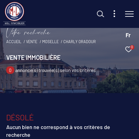
V
o
r
e
r
e
c
e
c
e
Fr
ACCUEIL
VENTE
MOSELLE
CHARLY ORADOUR
0
Effectuer une recherche
VENTE IMMOBILIÈRE
et trouvez le bien qui correspond à vos critères
0
annonce(s) trouvée(s) selon vos critères
Type d'offre
Vente
Type de bien
Sélectionner
DÉSOLÉ
Budget
Aucun bien ne correspond à vos critères de
recherche