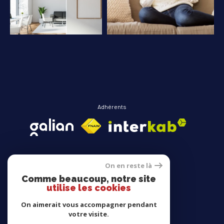
COUPS DE COEUR
EXCLUSIVITÉS
NOUVEAUTÉS
RECHERCHER
Adhérents
On en reste là
Comme beaucoup, notre site
Avis clients
utilise les cookies
On aimerait vous accompagner pendant
votre visite.