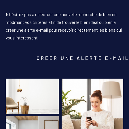
PIÈCES
N'hésitez pas à effectuer une nouvelle recherche de bien en
1
2
3
4
5+
modifiant vos critères afin de trouver le bien idéal ou bien à
créer une alerte e-mail pour recevoir directement les biens qui
Localisation
vous intéressent.
Surface
CREER UNE ALERTE E-MAI
AFFINER LES CRITÈRES
PARKING
TERRASSE
PISCINE
FILTRER PAR