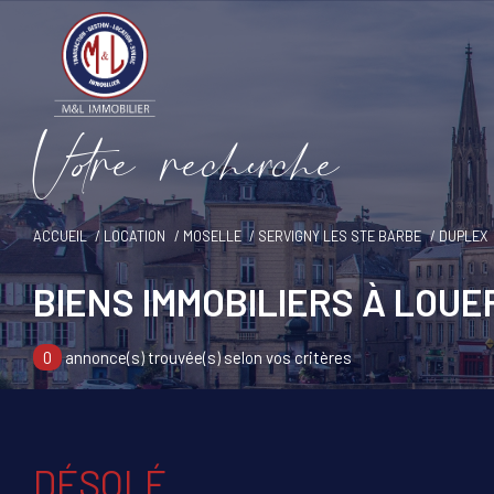
V
o
r
e
r
e
c
e
c
e
ACCUEIL
LOCATION
MOSELLE
SERVIGNY LES STE BARBE
DUPLEX
BIENS IMMOBILIERS À LOUE
0
annonce(s) trouvée(s) selon vos critères
DÉSOLÉ